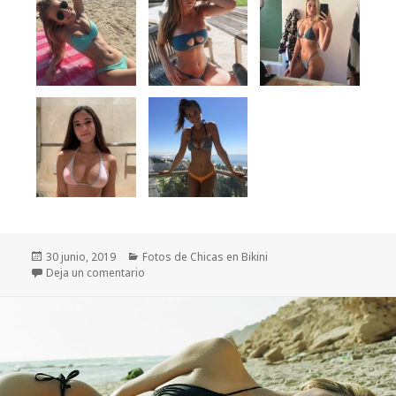
Publicado
Categorías
30 junio, 2019
Fotos de Chicas en Bikini
el
en 131 Fotos de Mujeres Hermosas en Bikini
Deja un comentario