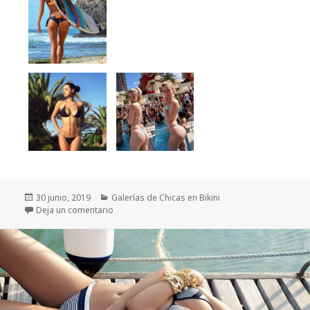
Publicado
Categorías
30 junio, 2019
Galerías de Chicas en Bikini
el
en 105 Fotos de Mujeres Bonitas en Bikini
Deja un comentario