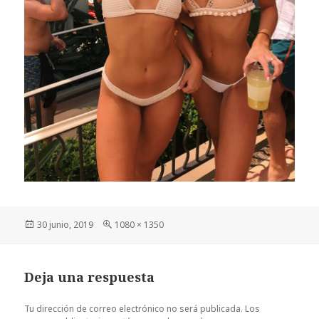
Publicado
Tamaño
30 junio, 2019
1080 × 1350
el
completo
Deja una respuesta
Tu dirección de correo electrónico no será publicada.
Los