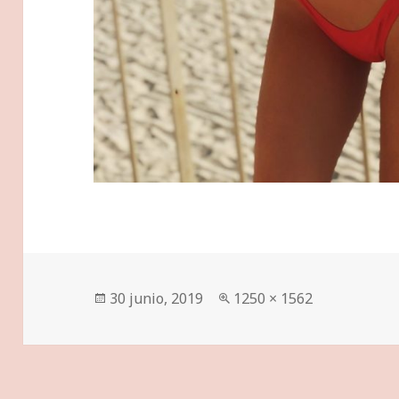
Publicado
Tamaño
30 junio, 2019
1250 × 1562
el
completo