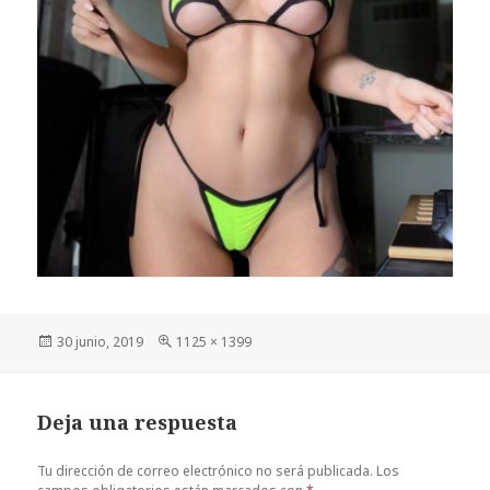
Publicado
Tamaño
30 junio, 2019
1125 × 1399
el
completo
Deja una respuesta
Tu dirección de correo electrónico no será publicada.
Los