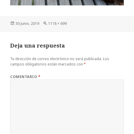
Publicado
Tamaño
30 junio, 2019
1118 × 699
el
completo
Deja una respuesta
Tu dirección de correo electrónico no será publicada.
Los
campos obligatorios están marcados con
*
COMENTARIO
*