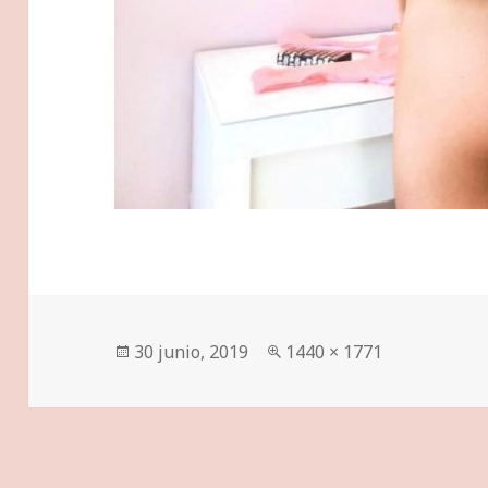
Publicado
Tamaño
30 junio, 2019
1440 × 1771
el
completo