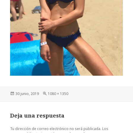
Publicado
Tamaño
30 junio, 2019
1080 × 1350
el
completo
Deja una respuesta
Tu dirección de correo electrónico no será publicada.
Los