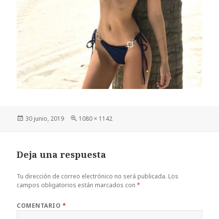
Publicado
Tamaño
30 junio, 2019
1080 × 1142
el
completo
Deja una respuesta
Tu dirección de correo electrónico no será publicada.
Los
campos obligatorios están marcados con
*
COMENTARIO
*