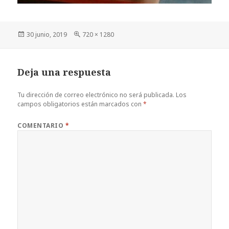
Publicado
Tamaño
30 junio, 2019
720 × 1280
el
completo
Deja una respuesta
Tu dirección de correo electrónico no será publicada.
Los
campos obligatorios están marcados con
*
COMENTARIO
*