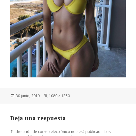
Publicado
Tamaño
30 junio, 2019
1080 × 1350
el
completo
Deja una respuesta
Tu dirección de correo electrónico no será publicada.
Los