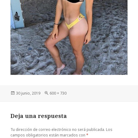
Publicado
Tamaño
30 junio, 2019
600 × 730
el
completo
Deja una respuesta
Tu dirección de correo electrónico no será publicada.
Los
campos obligatorios están marcados con
*