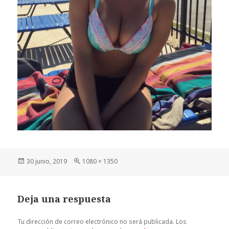
Publicado
Tamaño
30 junio, 2019
1080 × 1350
el
completo
Deja una respuesta
Tu dirección de correo electrónico no será publicada.
Los