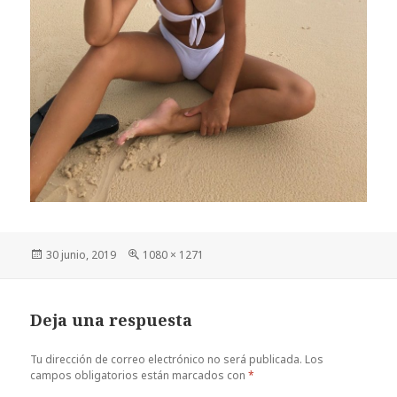
Publicado
Tamaño
30 junio, 2019
1080 × 1271
el
completo
Deja una respuesta
Tu dirección de correo electrónico no será publicada.
Los
campos obligatorios están marcados con
*