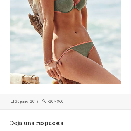
Publicado
Tamaño
30 junio, 2019
720 × 960
el
completo
Deja una respuesta