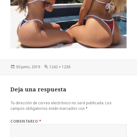
Publicado
Tamaño
30 junio, 2019
1242 × 1236
el
completo
Deja una respuesta
Tu dirección de correo electrónico no será publicada.
Los
campos obligatorios están marcados con
*
COMENTARIO
*