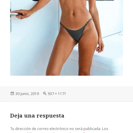
Publicado
Tamaño
30 junio, 2019
937 × 1171
el
completo
Deja una respuesta
Tu dirección de correo electrónico no será publicada.
Los