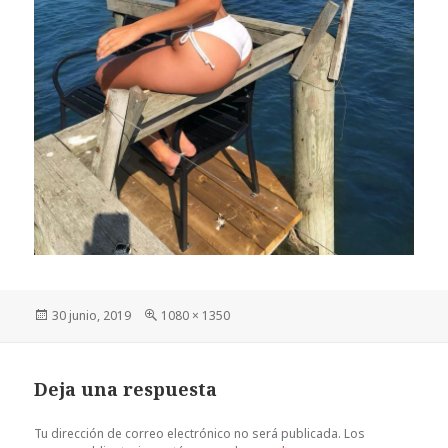
Publicado
Tamaño
30 junio, 2019
1080 × 1350
el
completo
Deja una respuesta
Tu dirección de correo electrónico no será publicada.
Los