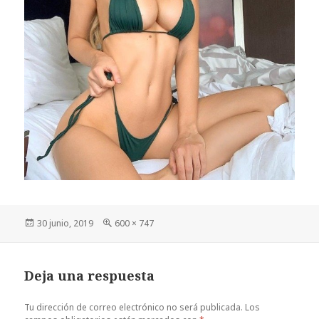
Publicado
Tamaño
30 junio, 2019
600 × 747
el
completo
Deja una respuesta
Tu dirección de correo electrónico no será publicada.
Los