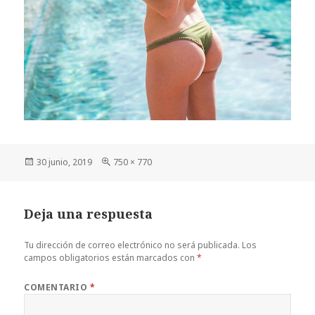
Publicado
Tamaño
30 junio, 2019
750 × 770
el
completo
Deja una respuesta
Tu dirección de correo electrónico no será publicada.
Los
campos obligatorios están marcados con
*
COMENTARIO
*