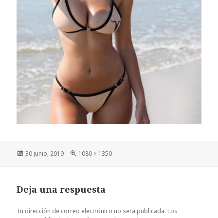
Publicado
Tamaño
30 junio, 2019
1080 × 1350
el
completo
Deja una respuesta
Tu dirección de correo electrónico no será publicada.
Los