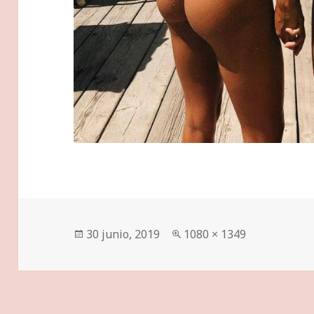
Publicado
Tamaño
30 junio, 2019
1080 × 1349
el
completo