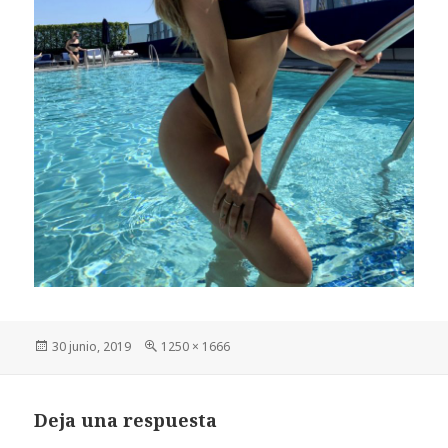
Publicado
Tamaño
30 junio, 2019
1250 × 1666
el
completo
Deja una respuesta