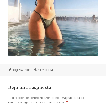
Publicado
Tamaño
30 junio, 2019
1125 × 1348
el
completo
Deja una respuesta
Tu dirección de correo electrónico no será publicada.
Los
campos obligatorios están marcados con
*