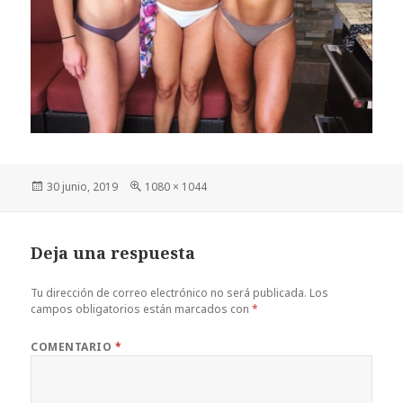
Publicado
Tamaño
30 junio, 2019
1080 × 1044
el
completo
Deja una respuesta
Tu dirección de correo electrónico no será publicada.
Los
campos obligatorios están marcados con
*
COMENTARIO
*