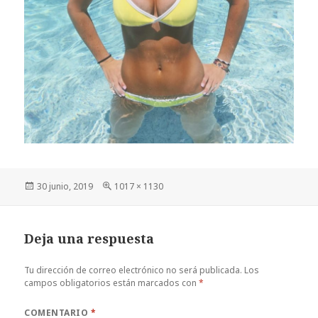
Publicado
Tamaño
30 junio, 2019
1017 × 1130
el
completo
Deja una respuesta
Tu dirección de correo electrónico no será publicada.
Los
campos obligatorios están marcados con
*
COMENTARIO
*