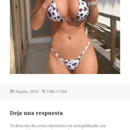
Publicado
Tamaño
30 junio, 2019
1080 × 1350
el
completo
Deja una respuesta
Tu dirección de correo electrónico no será publicada.
Los