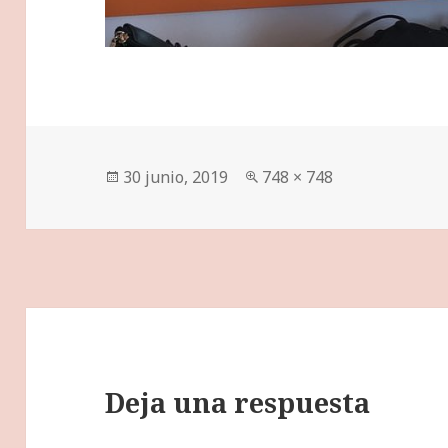
Publicado
Tamaño
30 junio, 2019
748 × 748
el
completo
Deja una respuesta