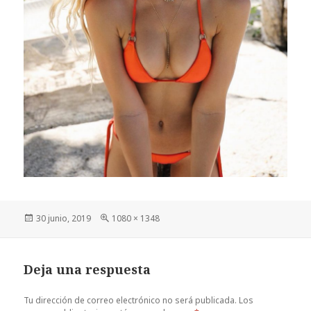
Publicado
Tamaño
30 junio, 2019
1080 × 1348
el
completo
Deja una respuesta
Tu dirección de correo electrónico no será publicada.
Los