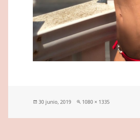
Publicado
Tamaño
30 junio, 2019
1080 × 1335
el
completo