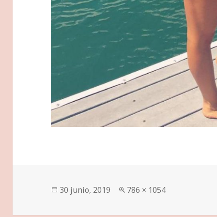
Publicado
Tamaño
30 junio, 2019
786 × 1054
el
completo