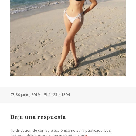
Publicado
Tamaño
30 junio, 2019
1125 × 1394
el
completo
Deja una respuesta
Tu dirección de correo electrónico no será publicada.
Los
campos obligatorios están marcados con
*