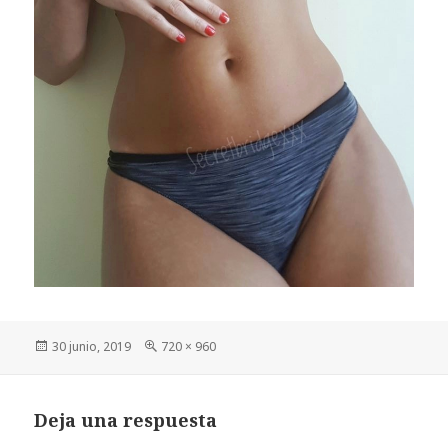
Publicado
Tamaño
30 junio, 2019
720 × 960
el
completo
Deja una respuesta