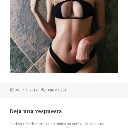
Publicado
Tamaño
30 junio, 2019
1080 × 1350
el
completo
Deja una respuesta
Tu dirección de correo electrónico no será publicada.
Los