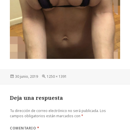
Publicado
Tamaño
30 junio, 2019
1250 × 1391
el
completo
Deja una respuesta
Tu dirección de correo electrónico no será publicada.
Los
campos obligatorios están marcados con
*
COMENTARIO
*