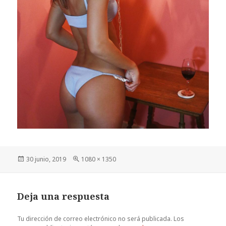
Publicado
Tamaño
30 junio, 2019
1080 × 1350
el
completo
Deja una respuesta
Tu dirección de correo electrónico no será publicada.
Los