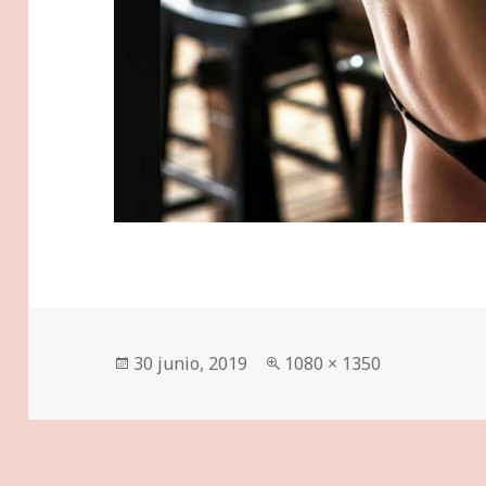
Publicado
Tamaño
30 junio, 2019
1080 × 1350
el
completo