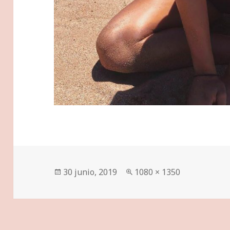
Publicado
Tamaño
30 junio, 2019
1080 × 1350
el
completo