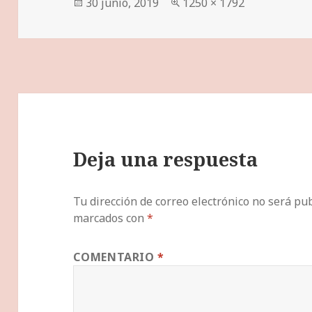
Publicado
Tamaño
30 junio, 2019
1250 × 1792
el
completo
Deja una respuesta
Tu dirección de correo electrónico no será pub
marcados con
*
COMENTARIO
*