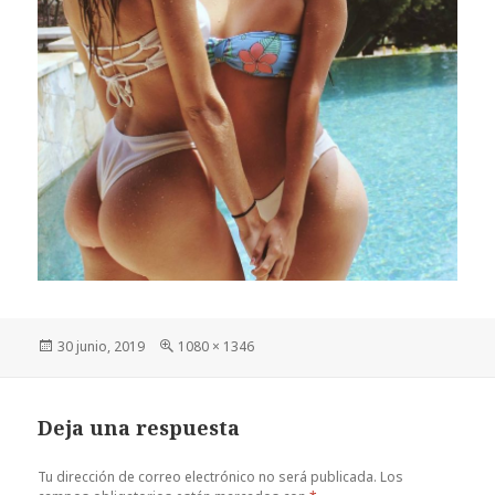
Publicado
Tamaño
30 junio, 2019
1080 × 1346
el
completo
Deja una respuesta
Tu dirección de correo electrónico no será publicada.
Los