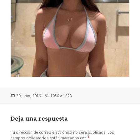
Publicado
Tamaño
30 junio, 2019
1080 × 1323
el
completo
Deja una respuesta
Tu dirección de correo electrónico no será publicada.
Los
campos obligatorios están marcados con
*