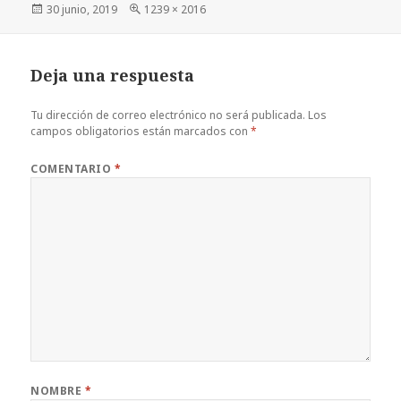
Publicado
Tamaño
30 junio, 2019
1239 × 2016
el
completo
Deja una respuesta
Tu dirección de correo electrónico no será publicada.
Los
campos obligatorios están marcados con
*
COMENTARIO
*
NOMBRE
*