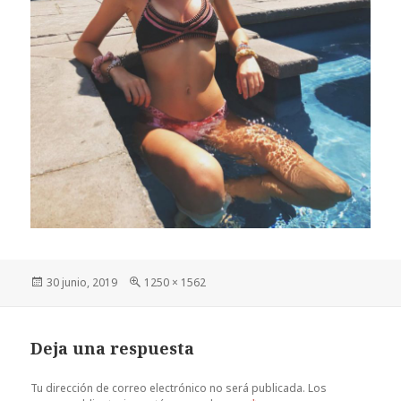
Publicado
Tamaño
30 junio, 2019
1250 × 1562
el
completo
Deja una respuesta
Tu dirección de correo electrónico no será publicada.
Los