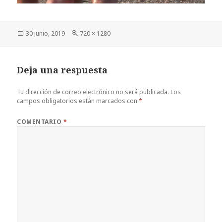
Publicado
Tamaño
30 junio, 2019
720 × 1280
el
completo
Deja una respuesta
Tu dirección de correo electrónico no será publicada.
Los
campos obligatorios están marcados con
*
COMENTARIO
*