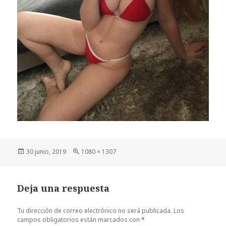
Publicado
Tamaño
30 junio, 2019
1080 × 1307
el
completo
Deja una respuesta
Tu dirección de correo electrónico no será publicada.
Los
campos obligatorios están marcados con
*