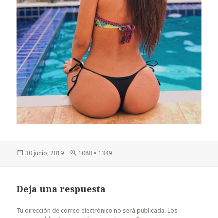
Publicado
Tamaño
30 junio, 2019
1080 × 1349
el
completo
Deja una respuesta
Tu dirección de correo electrónico no será publicada.
Los