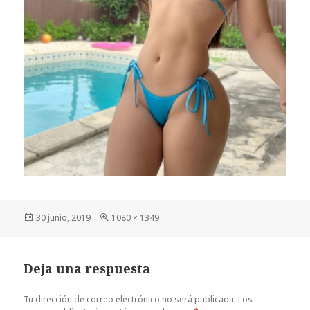
Publicado
Tamaño
30 junio, 2019
1080 × 1349
el
completo
Deja una respuesta
Tu dirección de correo electrónico no será publicada.
Los