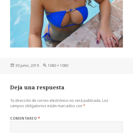
Publicado
Tamaño
30 junio, 2019
1080 × 1080
el
completo
Deja una respuesta
Tu dirección de correo electrónico no será publicada.
Los
campos obligatorios están marcados con
*
COMENTARIO
*