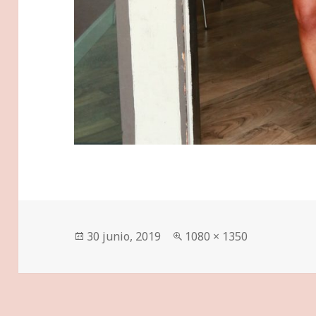
Publicado
Tamaño
30 junio, 2019
1080 × 1350
el
completo