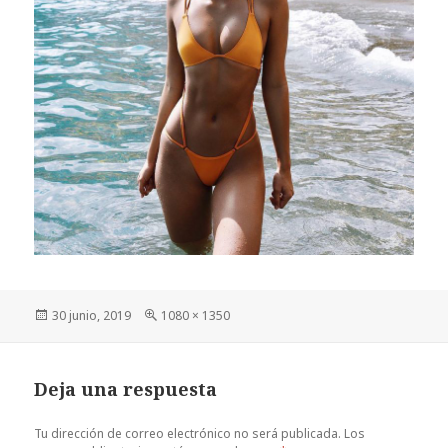
Publicado
Tamaño
30 junio, 2019
1080 × 1350
el
completo
Deja una respuesta
Tu dirección de correo electrónico no será publicada.
Los