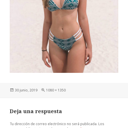
Publicado
Tamaño
30 junio, 2019
1080 × 1350
el
completo
Deja una respuesta
Tu dirección de correo electrónico no será publicada.
Los